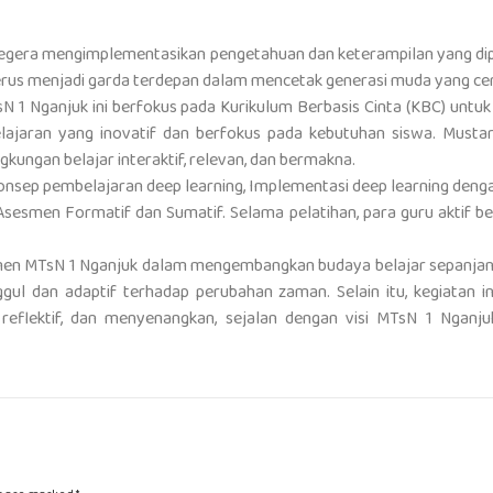
 segera mengimplementasikan pengetahuan dan keterampilan yang dip
us menjadi garda terdepan dalam mencetak generasi muda yang cerdas,
sN 1 Nganjuk ini berfokus pada Kurikulum Berbasis Cinta (KBC) u
aran yang inovatif dan berfokus pada kebutuhan siswa. Mustard
ungan belajar interaktif, relevan, dan bermakna.
onsep pembelajaran deep learning, Implementasi deep learning dengan 
Asesmen Formatif dan Sumatif. Selama pelatihan, para guru aktif b
men MTsN 1 Nganjuk dalam mengembangkan budaya belajar sepanjang h
 dan adaptif terhadap perubahan zaman. Selain itu, kegiatan in
, reflektif, dan menyenangkan, sejalan dengan visi MTsN 1 Ngan