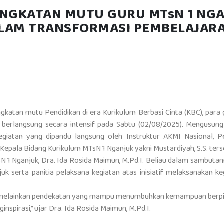
NGKATAN MUTU GURU MTsN 1 NG
LAM TRANSFORMASI PEMBELAJARA
katan mutu Pendidikan di era Kurikulum Berbasi Cinta (KBC), para
 berlangsung secara intensif pada Sabtu (02/08/2025). Mengus
 kegiatan yang dipandu langsung oleh Instruktur AKMI Nasional
l Kepala Bidang Kurikulum MTsN 1 Nganjuk yakni Mustardiyah, S.S. t
 1 Nganjuk, Dra. Ida Rosida Maimun, M.Pd.I. Beliau dalam sambutan
uk serta panitia pelaksana kegiatan atas inisiatif melaksanakan 
lainkan pendekatan yang mampu menumbuhkan kemampuan berpikir krit
nspirasi,” ujar Dra. Ida Rosida Maimun, M.Pd.I.