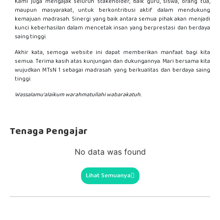
Kami juga mengajak seluruh stakeholder, baik guru, siswa, orang tua,
maupun masyarakat, untuk berkontribusi aktif dalam mendukung
kemajuan madrasah. Sinergi yang baik antara semua pihak akan menjadi
kunci keberhasilan dalam mencetak insan yang berprestasi dan berdaya
saing tinggi.
Akhir kata, semoga website ini dapat memberikan manfaat bagi kita
semua. Terima kasih atas kunjungan dan dukungannya. Mari bersama kita
wujudkan MTsN 1 sebagai madrasah yang berkualitas dan berdaya saing
tinggi.
Wassalamu’alaikum warahmatullahi wabarakatuh.
Tenaga Pengajar
No data was found
Lihat Semuanya