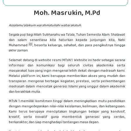
Moh. Masrukin, M.Pd
Assalamu’alaikum warahmatullahi wabarakatuh.
Segala puji bagi Allah Subhanahu wa Ta’ala, Tuhan Semesta Alam. Shalawat
dan salam senantiasa kita haturkan kepada junjungan kita, Nabi
Muhammad ﷺ, beserta keluarga, sahabat, dan para pengikutnya hingga
akhir zaman.
Selamat datang di website resmi MTsN 1. Website ini hadir sebagai sarana
informasi dan komunikasi bagi seluruh civitas akademika serta
masyarakat luas yang ingin mengenal lebih dekat dengan madrasah kami.
Melalui platform ini, kami berupaya memberikan akses yang mudah dan
transparan mengenai berbagai kegiatan, prestasi, serta perkembangan
madrasah dalam mencetak generasi Islami yang unggul dalam akademik
dan berakhlak mulia.
MTsN 1 memiliki komitmen tinggi dalam meningkatkan mutu pendidikan
dengan mengedepankan nilai-nilai keislaman, keilmuan, dan kebangsaan.
Kami terus berupaya menciptakan lingkungan belajar yang kondusif,
kreatif, serta inovatif guna membentuk generasi yang cerdas,
berkarakter, dan siap menghadapi tantangan masa depan.