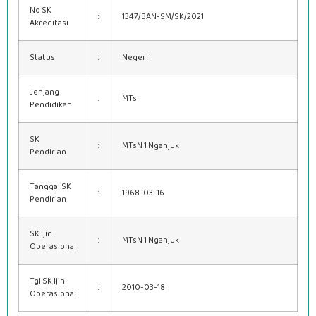
No SK
:
1347/BAN-SM/SK/2021
Akreditasi
Status
:
Negeri
Jenjang
:
MTs
Pendidikan
SK
:
MTsN 1 Nganjuk
Pendirian
Tanggal SK
:
1968-03-16
Pendirian
SK Ijin
:
MTsN 1 Nganjuk
Operasional
Tgl SK Ijin
:
2010-03-18
Operasional