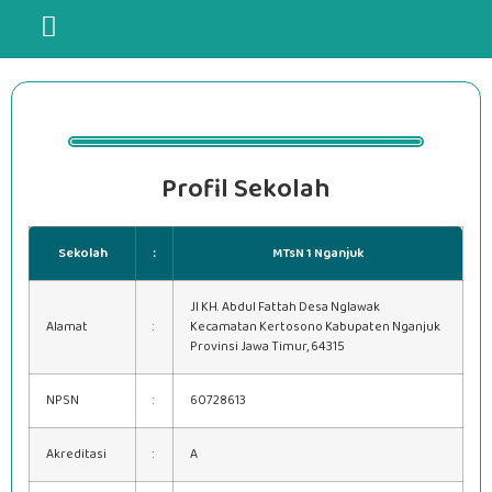
Profil Sekolah
Sekolah
:
MTsN 1 Nganjuk
Jl KH. Abdul Fattah Desa Nglawak
Alamat
:
Kecamatan Kertosono Kabupaten Nganjuk
Provinsi Jawa Timur, 64315
NPSN
:
60728613
Akreditasi
:
A