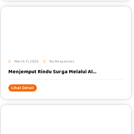
#
March 11, 2026
No Responses
Menjemput Rindu Surga Melalui Al...
Lihat Detail
#