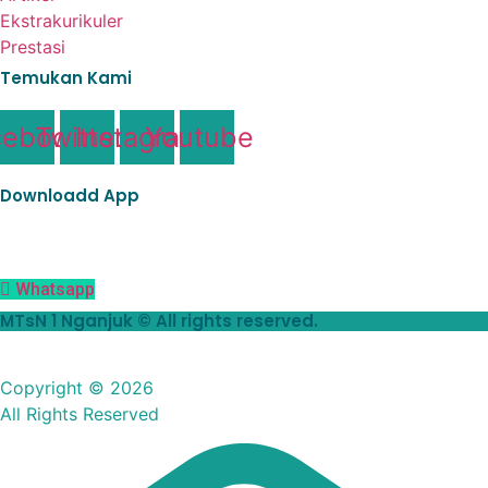
Ekstrakurikuler
Prestasi
Temukan Kami
cebook
Twitter
Instagram
Youtube
Downloadd App
Whatsapp
MTsN 1 Nganjuk © All rights reserved.
Copyright © 2026
All Rights Reserved