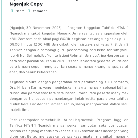
Nganjuk Copy
Berita
Comment
(Nganjuk, 30 November 2025) – Program Unggulan Tahfidz MTsN 1
Nganjuk mengikuti kegiatan Manasik Umrah yang diselenggarakan oleh
KBIH Zamzam pada Ahad pagi (30/11). Kegiatan berlangsung sejak pukul
08.00 hingga 12.00 WIB dan diikuti oleh siswa-siswi kelas 7, 8, dan 9
Tahfidz dengan didampingi guru pendamping dari kelas tahfidz yaitu
Ibu Hj. Nur Salimah, Ibu Yunita Istiani Rohmah, dan Ibu Arina Haq bersama
para calon jamaah haji tahun 2026. Perpaduan antara generasi muda dan
para jamaah sepuh menghadirkan suasana manasik yang hangat, sarat
adab, dan penuh keberkahan.
Kegiatan dibuka dengan pengarahan dari pembimbing KBIH Zamzam,
Drs. H. Izam Karim, yang menjelaskan makna manasik sebagai latihan
ruhani dan pembiasaan tata cara ibadah umrah. Para peserta menyimak
dengan tertib, sebuah pemandangan indah ketika para siswa tahfidz
duduk bersisian dengan jamaah sepuh, saling menghormati dalam satu
majelis ilmu.
Pada kesempatan tersebut, Ibu Arina Haq mewakili Program Unggulan
Tahfidz MTsN 1 Nganjuk menyampaikan sambutan sekaligus ucapan
terima kasih yang mendalam kepada KBIH Zamzam atas undangan yang
diberikan. Beliau menegaskan bahwa kesempatan mengikuti manasik