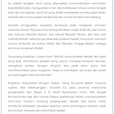
ini adalah langkah kecil yang diharapkan menumbuhkan kerinduan
kepada Baitullah, menguatkan iman dan ketakwaan siswa, serta menjadi
awal dari perjalanan spiritual yang kelak membawa mereka pada takdir
terbaik yaitu menunaikan ibadah haji dan umrah di masa mendatang.
Setelah pengarahan, kegiatan berlanjut pada rangkaian simulasi
manasik umrah. Para peserta mempraktikkan miqat di Bir Ali, niat ihram,
doa menuju Masjidil Haram, doa masuk Masjidil Haram, dan doa saat
melihat Ka’bah. Selanjutnya dilakukan praktik thawaf, minum air zamzam
secara simbolik, sai antara Shafa dan Marwah, hingga tahalul sebagai
penutup rangkaian ibadah.
Sepanjang kegiatan, siswa-siswi Tahfidz menunjukkan akhlak dan adab
yang baik: membantu jamaah yang sepuh, menjaga kerapian barisan,
mengikuti arahan dengan disiplin, dan pada akhir acara ikut
membersihkan lokasi kegiatan. Sikap ini mendapat apresiasi dari pihak
penyelenggara dan para jamaah.
Kegiatan dilanjutkan dengan makan siang bersama dalam suasana
syahdu dan kekeluargaan. Setelah itu, para peserta menerima
pengarahan dari Bapak Z. A. Hanif Kamaludin, S.Sos., MM, Kepala
Kementerian Haji dan Umrah. Dalam arahannya, beliau menyampaikan
informasi terbaru tentang pelaksanaan ibadah haji tahun 2026,
termasuk kebijakan, kesiapan layanan, serta pentingnya edukasi sejak
dini terkait manasik dan ketertiban ibadah.