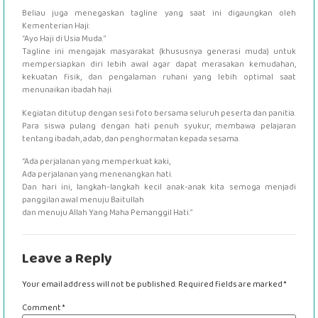
Beliau juga menegaskan tagline yang saat ini digaungkan oleh
Kementerian Haji:
“Ayo Haji di Usia Muda.”
Tagline ini mengajak masyarakat (khususnya generasi muda) untuk
mempersiapkan diri lebih awal agar dapat merasakan kemudahan,
kekuatan fisik, dan pengalaman ruhani yang lebih optimal saat
menunaikan ibadah haji.
Kegiatan ditutup dengan sesi foto bersama seluruh peserta dan panitia.
Para siswa pulang dengan hati penuh syukur, membawa pelajaran
tentang ibadah, adab, dan penghormatan kepada sesama.
“Ada perjalanan yang memperkuat kaki,
Ada perjalanan yang menenangkan hati.
Dan hari ini, langkah-langkah kecil anak-anak kita semoga menjadi
panggilan awal menuju Baitullah
dan menuju Allah Yang Maha Pemanggil Hati.”
Leave a Reply
Your email address will not be published.
Required fields are marked
*
Comment
*