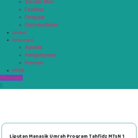
Visi dan Misi
Fasilitas
Pengajar
Ekstrakurikuler
Artikel
Informasi
Agenda
Pengumuman
Prestasi
PPDB
WhatsApp
Liputan Manasik Umrah Program Tahfidz MTsN 1