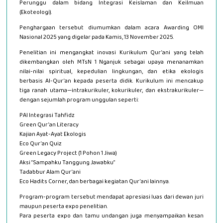
Perunggu dalam bidang Integrasi Keislaman dan Keilmuan
(Ekoteologi).
Penghargaan tersebut diumumkan dalam acara Awarding OMI
Nasional 2025 yang digelar pada Kamis, 13 November 2025.
Penelitian ini mengangkat inovasi Kurikulum Qur’ani yang telah
dikembangkan oleh MTsN 1 Nganjuk sebagai upaya menanamkan
nilai-nilai spiritual, kepedulian lingkungan, dan etika ekologis
berbasis Al-Qur’an kepada peserta didik. Kurikulum ini mencakup
tiga ranah utama—intrakurikuler, kokurikuler, dan ekstrakurikuler—
dengan sejumlah program unggulan seperti:
PAI Integrasi Tahfidz
Green Qur’an Literacy
Kajian Ayat-Ayat Ekologis
Eco Qur’an Quiz
Green Legacy Project (1 Pohon 1 Jiwa)
Aksi “Sampahku Tanggung Jawabku”
Tadabbur Alam Qur’ani
Eco Hadits Corner, dan berbagai kegiatan Qur’ani lainnya.
Program-program tersebut mendapat apresiasi luas dari dewan juri
maupun peserta expo penelitian.
Para peserta expo dan tamu undangan juga menyampaikan kesan