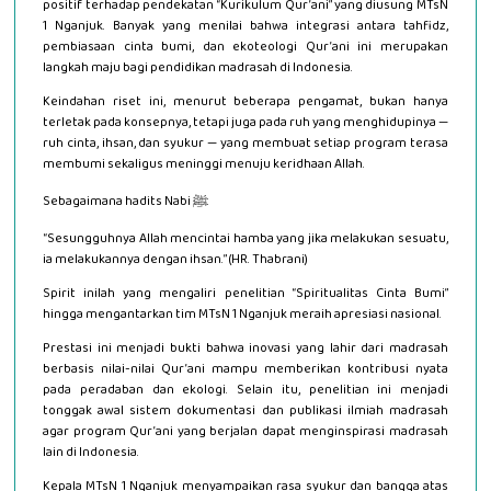
positif terhadap pendekatan “Kurikulum Qur’ani” yang diusung MTsN
1 Nganjuk. Banyak yang menilai bahwa integrasi antara tahfidz,
pembiasaan cinta bumi, dan ekoteologi Qur’ani ini merupakan
langkah maju bagi pendidikan madrasah di Indonesia.
Keindahan riset ini, menurut beberapa pengamat, bukan hanya
terletak pada konsepnya, tetapi juga pada ruh yang menghidupinya —
ruh cinta, ihsan, dan syukur — yang membuat setiap program terasa
membumi sekaligus meninggi menuju keridhaan Allah.
Sebagaimana hadits Nabi ﷺ:
“Sesungguhnya Allah mencintai hamba yang jika melakukan sesuatu,
ia melakukannya dengan ihsan.” (HR. Thabrani)
Spirit inilah yang mengaliri penelitian “Spiritualitas Cinta Bumi”
hingga mengantarkan tim MTsN 1 Nganjuk meraih apresiasi nasional.
Prestasi ini menjadi bukti bahwa inovasi yang lahir dari madrasah
berbasis nilai-nilai Qur’ani mampu memberikan kontribusi nyata
pada peradaban dan ekologi. Selain itu, penelitian ini menjadi
tonggak awal sistem dokumentasi dan publikasi ilmiah madrasah
agar program Qur’ani yang berjalan dapat menginspirasi madrasah
lain di Indonesia.
Kepala MTsN 1 Nganjuk menyampaikan rasa syukur dan bangga atas