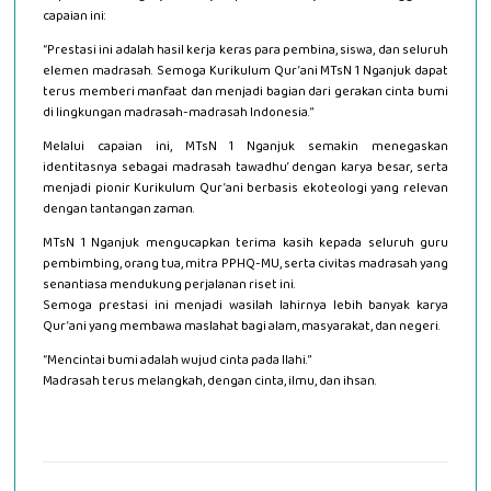
capaian ini:
“Prestasi ini adalah hasil kerja keras para pembina, siswa, dan seluruh
elemen madrasah. Semoga Kurikulum Qur’ani MTsN 1 Nganjuk dapat
terus memberi manfaat dan menjadi bagian dari gerakan cinta bumi
di lingkungan madrasah-madrasah Indonesia.”
Melalui capaian ini, MTsN 1 Nganjuk semakin menegaskan
identitasnya sebagai madrasah tawadhu’ dengan karya besar, serta
menjadi pionir Kurikulum Qur’ani berbasis ekoteologi yang relevan
dengan tantangan zaman.
MTsN 1 Nganjuk mengucapkan terima kasih kepada seluruh guru
pembimbing, orang tua, mitra PPHQ-MU, serta civitas madrasah yang
senantiasa mendukung perjalanan riset ini.
Semoga prestasi ini menjadi wasilah lahirnya lebih banyak karya
Qur’ani yang membawa maslahat bagi alam, masyarakat, dan negeri.
“Mencintai bumi adalah wujud cinta pada Ilahi.”
Madrasah terus melangkah, dengan cinta, ilmu, dan ihsan.