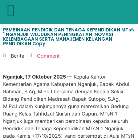
PEMBINAAN PENDIDIK DAN TENAGA KEPENDIDIKAN MTsN
1 NGANJUK WUJUDKAN PENINGKATAN INOVASI
KELEMBAGAAN SERTA MANAJEMEN KEUANGAN
PENDIDIKAN Copy
Berita
Comment
N
ganjuk, 17 Oktober 2025
— Kepala Kantor
Kementerian Agama Kabupaten Nganjuk, Bapak Abdul
Rahman, S.Ag, M.Pd.I bersama dengan Kepala Seksi
Bidang Pendidikan Madrasah Bapak Sutopo, S.Ag,
M.Pd.I dalam kunjungannya guna meresmikan Gedung
Ruang Kelas Tahfidzul Qur’an dan Gapura MTsN 1
Nganjuk juga memberikan pembinaan kepada seluruh
Pendidik dan Tenaga Kependidikan MTsN 1 Nganjuk
pada Kamis, (17/10/2025) yang bertempat di Aula MTsN