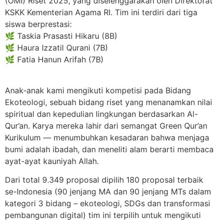
(OMI) Riset 2025, yang diselenggarakan oleh Direktorat
KSKK Kementerian Agama RI. Tim ini terdiri dari tiga
siswa berprestasi:
🌿 Taskia Prasasti Hikaru (8B)
🌿 Haura Izzatil Qurani (7B)
🌿 Fatia Hanun Arifah (7B)
Anak-anak kami mengikuti kompetisi pada Bidang
Ekoteologi, sebuah bidang riset yang menanamkan nilai
spiritual dan kepedulian lingkungan berdasarkan Al-
Qur’an. Karya mereka lahir dari semangat Green Qur’an
Kurikulum — menumbuhkan kesadaran bahwa menjaga
bumi adalah ibadah, dan meneliti alam berarti membaca
ayat-ayat kauniyah Allah.
Dari total 9.349 proposal dipilih 180 proposal terbaik
se-Indonesia (90 jenjang MA dan 90 jenjang MTs dalam
kategori 3 bidang – ekoteologi, SDGs dan transformasi
pembangunan digital) tim ini terpilih untuk mengikuti