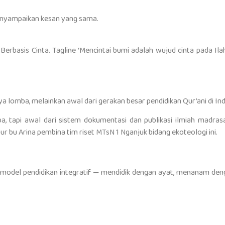
enyampaikan kesan yang sama.
Berbasis Cinta. Tagline ‘Mencintai bumi adalah wujud cinta pada I
rya lomba, melainkan awal dari gerakan besar pendidikan Qur’ani di In
mba, tapi awal dari sistem dokumentasi dan publikasi ilmiah mad
tur bu Arina pembina tim riset MTsN 1 Nganjuk bidang ekoteologi ini.
i model pendidikan integratif — mendidik dengan ayat, menanam den