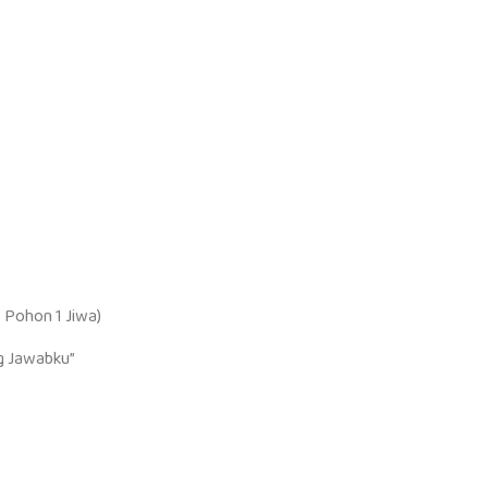
 Pohon 1 Jiwa)
g Jawabku”