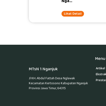
Nga...
Lihat Detail
RRDigital.id
Menu 
MTsN 1 Nganjuk
Artikel
Ekstrak
Jl KH. Abdul Fattah Desa Nglawak
Presta
Kecamatan Kertosono Kabupaten Nganjuk
Provinsi Jawa Timur, 64315