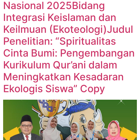
Nasional 2025Bidang
Integrasi Keislaman dan
Keilmuan (Ekoteologi)Judul
Penelitian: “Spiritualitas
Cinta Bumi: Pengembangan
Kurikulum Qur’ani dalam
Meningkatkan Kesadaran
Ekologis Siswa” Copy